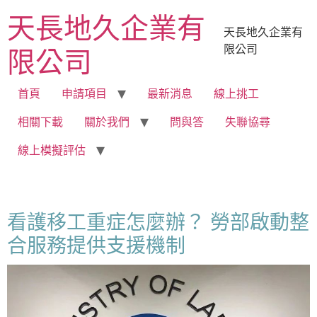
跳
天長地久企業有
至
天長地久企業有
主
限公司
限公司
要
內
容
首頁
申請項目
最新消息
線上挑工
相關下載
關於我們
問與答
失聯協尋
線上模擬評估
看護移工重症怎麼辦？ 勞部啟動整
合服務提供支援機制