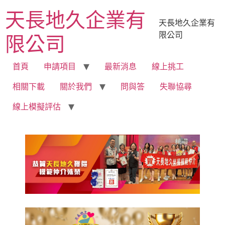
跳
天長地久企業有
至
天長地久企業有
主
限公司
限公司
要
內
容
首頁
申請項目
最新消息
線上挑工
相關下載
關於我們
問與答
失聯協尋
線上模擬評估